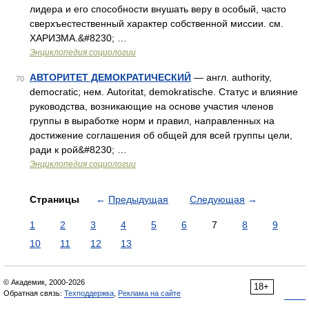
лидера и его способности внушать веру в особый, часто
сверхъестественный характер собственной миссии. см.
ХАРИЗМА.&#8230; …
Энциклопедия социологии
АВТОРИТЕТ ДЕМОКРАТИЧЕСКИЙ
— англ. authority,
70
democratic; нем. Autoritat, demokratische. Статус и влияние
руководства, возникающие на основе участия членов
группы в выработке норм и правил, направленных на
достижение соглашения об общей для всей группы цели,
ради к рой&#8230; …
Энциклопедия социологии
Страницы
←
Предыдущая
Следующая
→
1
2
3
4
5
6
7
8
9
10
11
12
13
© Академик, 2000-2026
18+
Обратная связь:
Техподдержка
,
Реклама на сайте